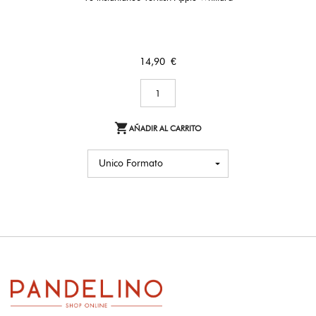
Precio
14,90 €

AÑADIR AL CARRITO