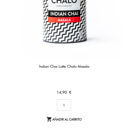
Indian Chai Latte Chalo Masala
Precio
14,90 €

AÑADIR AL CARRITO