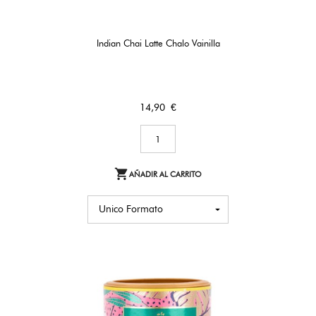
Indian Chai Latte Chalo Vainilla
Precio
14,90 €

AÑADIR AL CARRITO