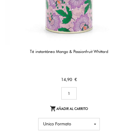
Té instantáneo Mango & Passionfruit Whittard
Precio
14,90 €

AÑADIR AL CARRITO