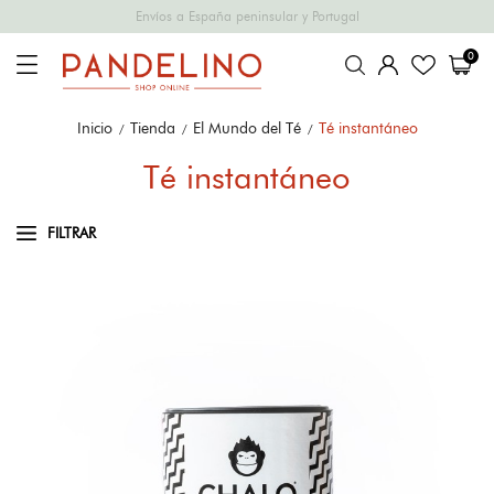
Envíos a España peninsular y Portugal
0
Inicio
Tienda
El Mundo del Té
Té instantáneo
Té instantáneo
FILTRAR