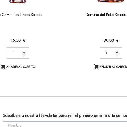
 Chivite Las Fincas Rosado
Dominio del Pidio Rosad
Precio
Precio
15,50 €
30,00 €


AÑADIR AL CARRITO
AÑADIR AL CARRIT
Suscríbete a nuestra Newsletter para ser el primero en enterarte de n