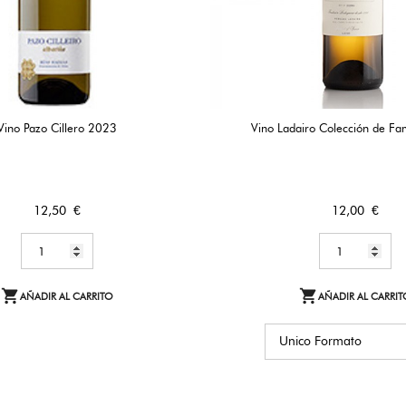
Vino Pazo Cillero 2023
Vino Ladairo Colección de Fa
Precio
Precio
12,50 €
12,00 €


AÑADIR AL CARRITO
AÑADIR AL CARRIT