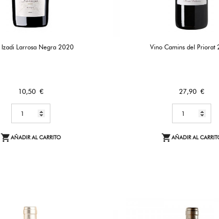
 Izadi Larrosa Negra 2020
Vino Camins del Priorat
Precio
Precio
10,50 €
27,90 €


AÑADIR AL CARRITO
AÑADIR AL CARRIT