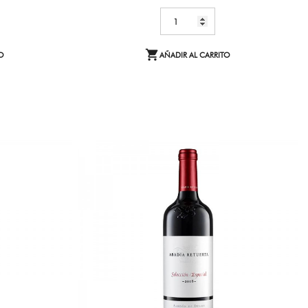

O
AÑADIR AL CARRITO