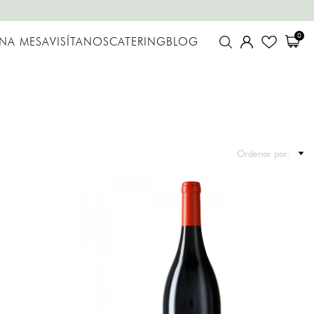
0
UNA MESA
VISÍTANOS
CATERING
BLOG
Ordenar por: