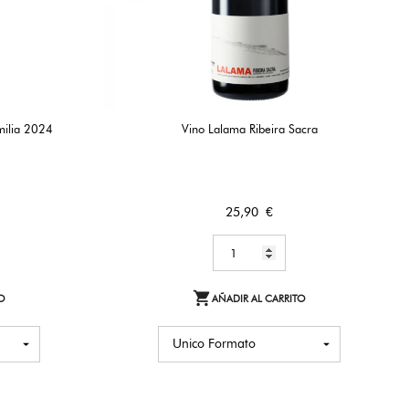
milia 2024
Vino Lalama Ribeira Sacra
Precio
25,90 €

O
AÑADIR AL CARRITO