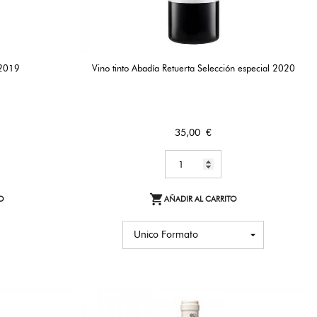
 2019
Vino tinto Abadía Retuerta Selección especial 2020
Precio
35,00 €

O
AÑADIR AL CARRITO