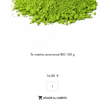
Te matcha ceremonial BIO 100 g
Precio
16,00 €

AÑADIR AL CARRITO