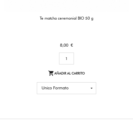
Te matcha ceremonial BIO 50 g
Precio
8,00 €

AÑADIR AL CARRITO