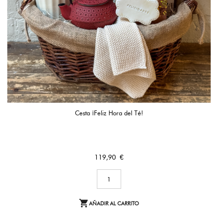
Cesta ¡Feliz Hora del Té!
Precio
119,90 €

AÑADIR AL CARRITO