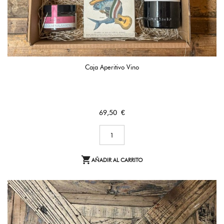
Caja Aperitivo Vino
Precio
69,50 €

AÑADIR AL CARRITO