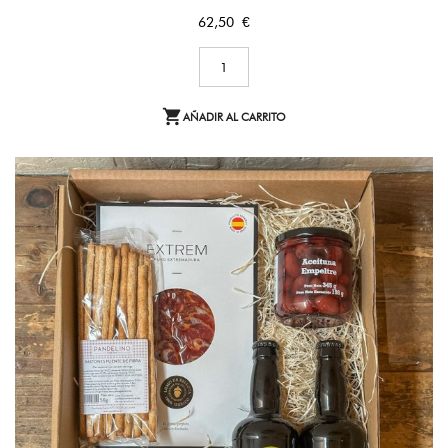
Precio
62,50 €

AÑADIR AL CARRITO