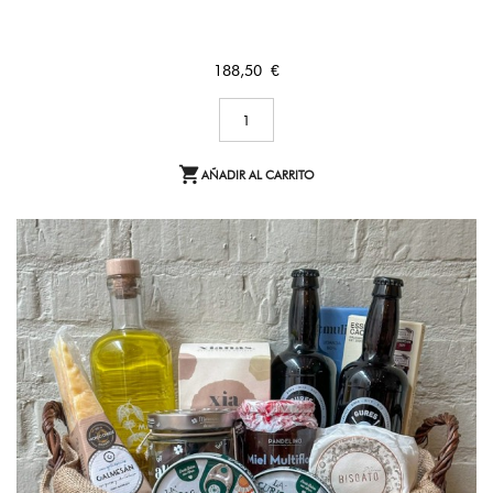
Precio
188,50 €

AÑADIR AL CARRITO