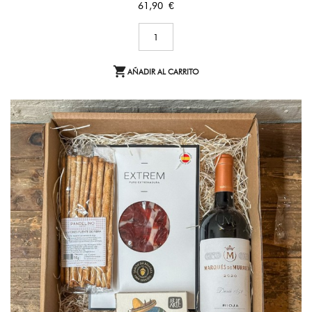
Precio
61,90 €

AÑADIR AL CARRITO