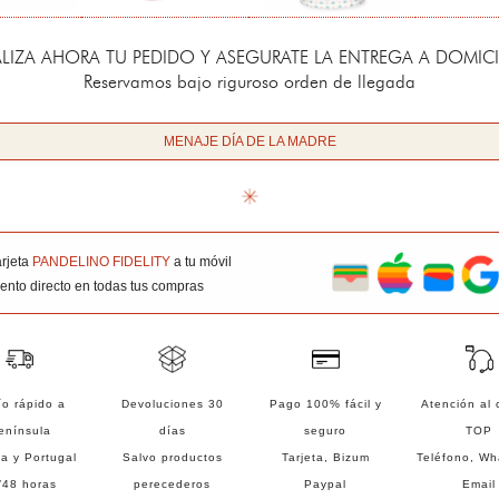
ALIZA AHORA TU PEDIDO Y ASEGURATE LA ENTREGA A DOMICI
Reservamos bajo riguroso orden de llegada
MENAJE DÍA DE LA MADRE
arjeta
PANDELINO FIDELITY
a tu móvil
nto directo en todas tus compras
o rápido a
Devoluciones 30
Pago 100% fácil y
Atención al 
enínsula
días
seguro
TOP
a y Portugal
Salvo productos
Tarjeta, Bizum
Teléfono, W
/48 horas
perecederos
Paypal
Email