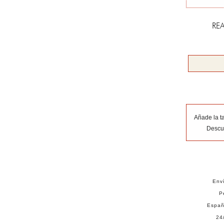
RE
Añade la t
Descue
Enví
P
Españ
24