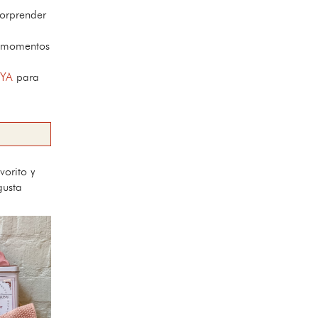
orprender
s momentos
 YA
para
orito y
gusta