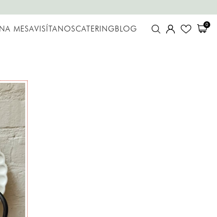
0
UNA MESA
VISÍTANOS
CATERING
BLOG