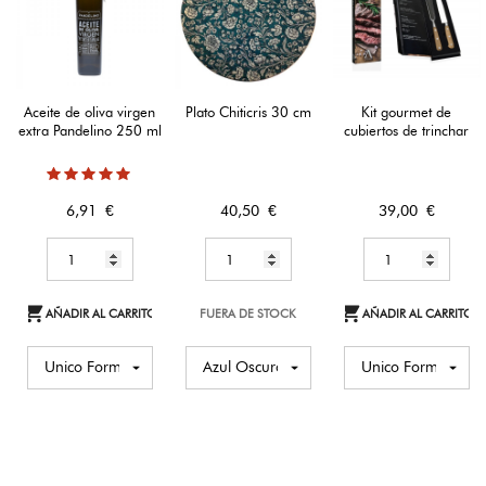
Aceite de oliva virgen
Plato Chiticris 30 cm
Kit gourmet de
extra Pandelino 250 ml
cubiertos de trinchar
Precio
Precio
Precio
6,91 €
40,50 €
39,00 €


AÑADIR AL CARRITO
FUERA DE STOCK
AÑADIR AL CARRITO