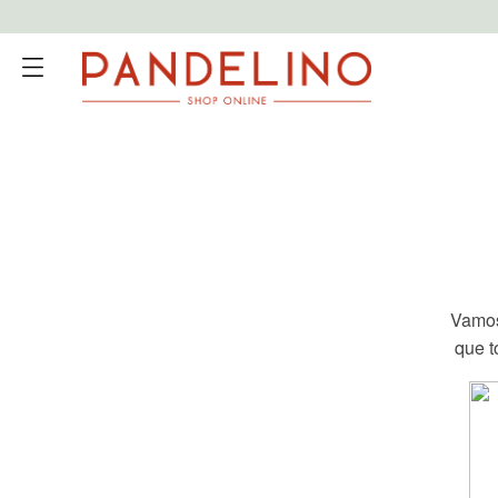
Vamos
que t