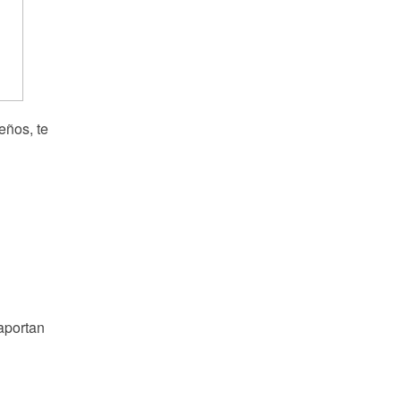
eños, te
 aportan