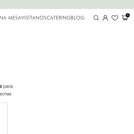
0
UNA MESA
VISÍTANOS
CATERING
BLOG
s
para
fechas