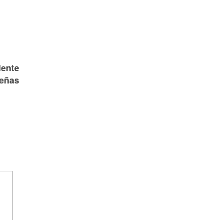
ente
deñas