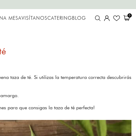
0
UNA MESA
VISÍTANOS
CATERING
BLOG
té
a taza de té. Si utilizas la temperatura correcta descubrirás
o amargo.
es para que consigas la taza de té perfecta!