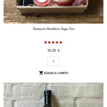
Desayuno Pandelino Yogur Eco
Precio
32,50 €

AÑADIR AL CARRITO