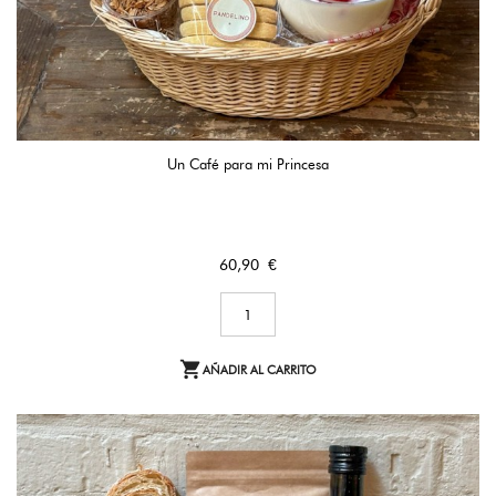
Un Café para mi Princesa
Precio
60,90 €

AÑADIR AL CARRITO