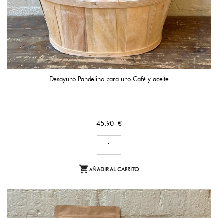
Desayuno Pandelino para uno Café y aceite
Precio
45,90 €

AÑADIR AL CARRITO