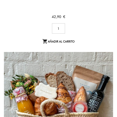
Precio
42,90 €

AÑADIR AL CARRITO