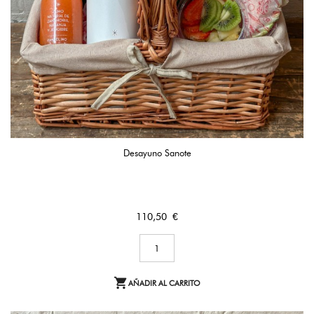
Desayuno Sanote
Precio
110,50 €

AÑADIR AL CARRITO