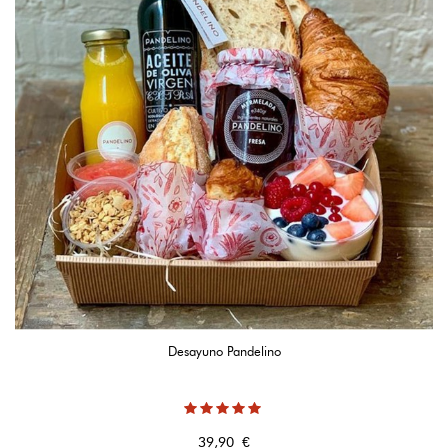
Desayuno Pandelino
Precio
39,90 €