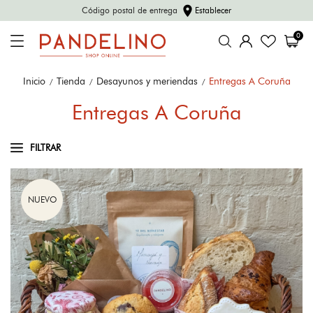
location_on
Código postal de entrega
Establecer
0
Inicio
Tienda
Desayunos y meriendas
Entregas A Coruña
Entregas A Coruña
FILTRAR
NUEVO