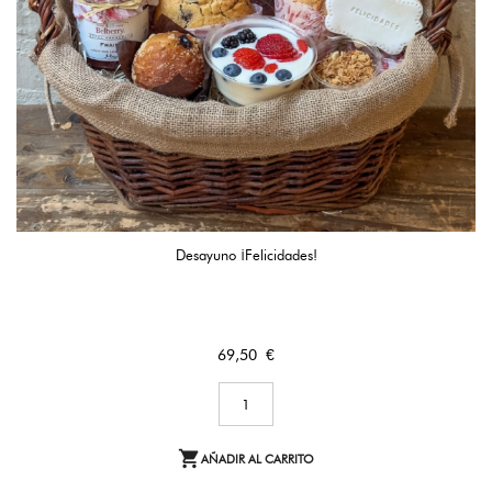
Desayuno ¡Felicidades!
Precio
69,50 €

AÑADIR AL CARRITO