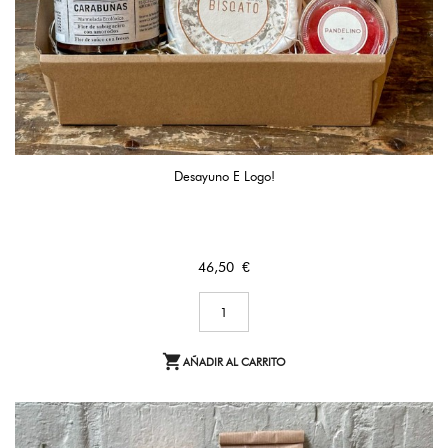
Desayuno E Logo!
Precio
46,50 €

AÑADIR AL CARRITO