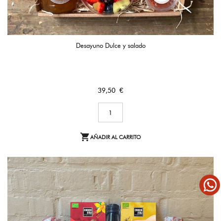
Desayuno Dulce y salado
Precio
39,50 €

AÑADIR AL CARRITO