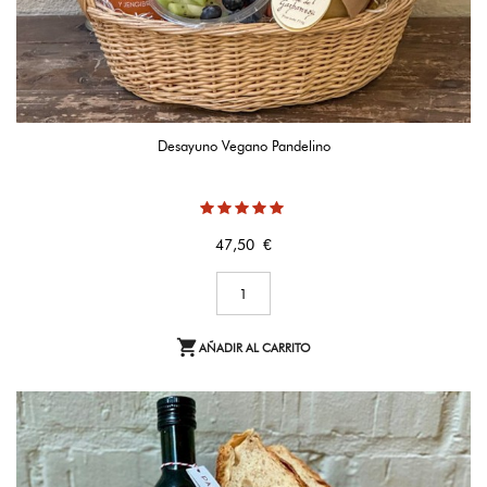
Desayuno Vegano Pandelino
Precio
47,50 €

AÑADIR AL CARRITO