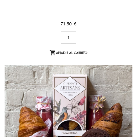
Precio
71,50 €

AÑADIR AL CARRITO