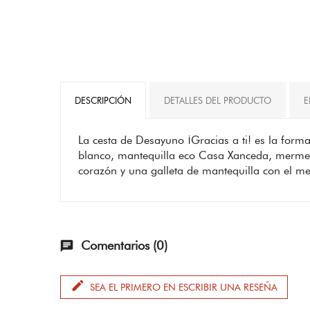
DESCRIPCIÓN
DETALLES DEL PRODUCTO
E
La cesta de Desayuno ¡Gracias a ti! es la form
blanco, mantequilla eco Casa Xanceda, mermelad
corazón y una galleta de mantequilla con el men
Comentarios (0)
chat
edit
SEA EL PRIMERO EN ESCRIBIR UNA RESEÑA