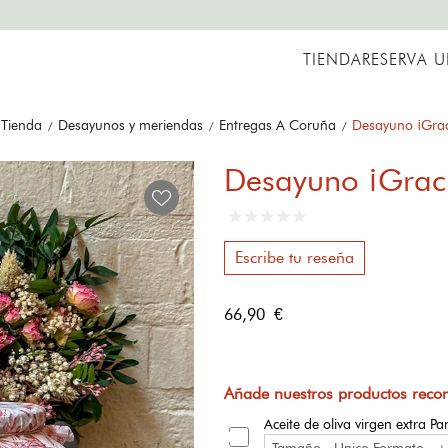
Envíos a España peninsular y Portugal
TIENDA
RESERVA 
Tienda
Desayunos y meriendas
Entregas A Coruña
Desayuno ¡Graci
Desayuno ¡Graci
Escribe tu reseña
66,90 €
Añade nuestros productos rec
Aceite de oliva virgen extra P