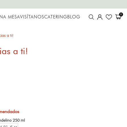
0
UNA MESA
VISÍTANOS
CATERING
BLOG
as a ti!
as a ti!
omendados
andelino 250 ml