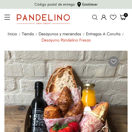
location_on
Código postal de entrega
Establecer
0
Inicio
Tienda
Desayunos y meriendas
Entregas A Coruña
Desayuno Pandelino Fresas