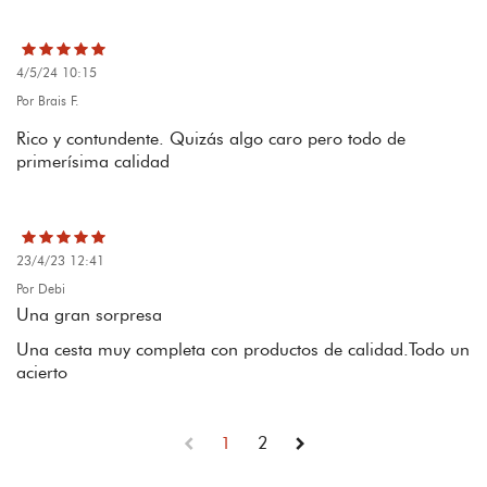
4/5/24 10:15
Por Brais F.
Rico y contundente. Quizás algo caro pero todo de
primerísima calidad
23/4/23 12:41
Por Debi
Una gran sorpresa
Una cesta muy completa con productos de calidad.Todo un
acierto
1
2
chevron_left
chevron_right