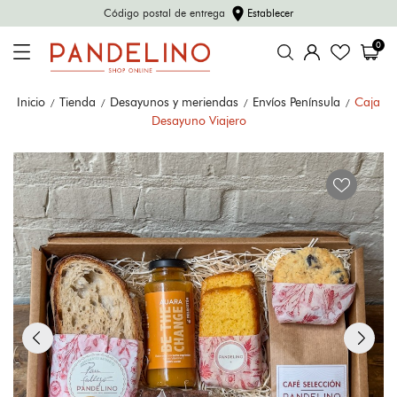
location_on
Código postal de entrega
Establecer
0
Inicio
Tienda
Desayunos y meriendas
Envíos Península
Caja
Desayuno Viajero