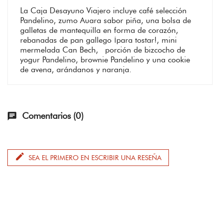
La Caja Desayuno Viajero incluye café selección
Pandelino, zumo Auara sabor piña, una bolsa de
galletas de mantequilla en forma de corazón,
rebanadas de pan gallego ¡para tostar!, mini
mermelada Can Bech, porción de bizcocho de
yogur Pandelino, brownie Pandelino y una cookie
de avena, arándanos y naranja.
Comentarios (0)
chat
edit
SEA EL PRIMERO EN ESCRIBIR UNA RESEÑA