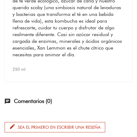
de té verde ecológico, azúcar de caña y nuestro
querido scoby (una simbiosis natural de levaduras
y bacterias que transforma el té en una bebida
llena de vida), esta kombucha es ideal para
refrescarte, cuidar tu cuerpo y disfrutar de algo
realmente diferente. Casi sin azúcar residual y
cargada de enzimas, minerales y ácidos orgánicos
esenciales, Xan Lemmon es el chute cítrico que
necesitas para animar el día.
250 ml
Comentarios (0)
chat
edit
SEA EL PRIMERO EN ESCRIBIR UNA RESEÑA