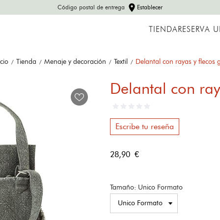
location_on
Código postal de entrega
Establecer
TIENDA
RESERVA 
icio
Tienda
Menaje y decoración
Textil
Delantal con rayas y flecos g
Delantal con ray
Escribe tu reseña
28,90 €
Tamaño: Unico Formato