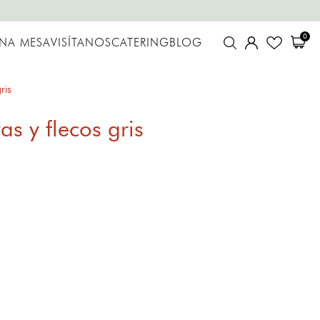
0
UNA MESA
VISÍTANOS
CATERING
BLOG
ris
as y flecos gris