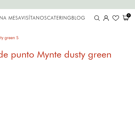
0
UNA MESA
VISÍTANOS
CATERING
BLOG
ty green S
de punto Mynte dusty green