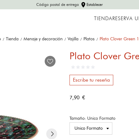
location_on
Código postal de entrega
Establecer
TIENDA
RESERVA 
o
Tienda
Menaje y decoración
Vajilla
Platos
Plato Clover Green 
Plato Clover Gr
Escribe tu reseña
7,90 €
Tamaño: Unico Formato