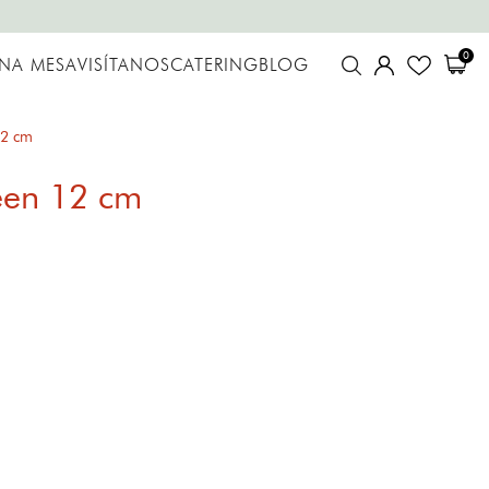
0
UNA MESA
VISÍTANOS
CATERING
BLOG
12 cm
een 12 cm