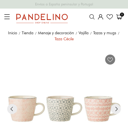
Envíos a España peninsular y Portugal
0
Inicio
Tienda
Menaje y decoración
Vajilla
Tazas y mugs
Taza Cécile