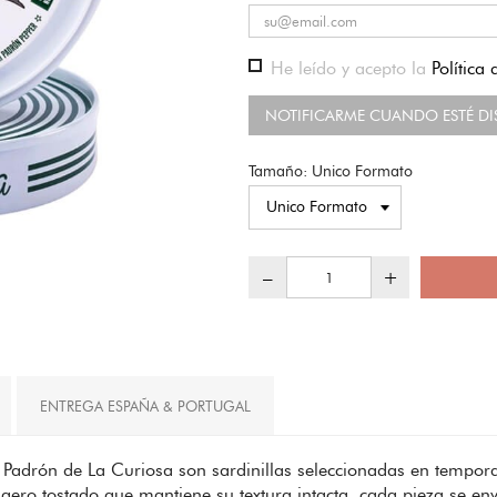
He leído y acepto la
Política
NOTIFICARME CUANDO ESTÉ DI
Tamaño: Unico Formato
–
+
ENTREGA ESPAÑA & PORTUGAL
e Padrón de La Curiosa son sardinillas seleccionadas en tempor
 ligero tostado que mantiene su textura intacta, cada pieza se