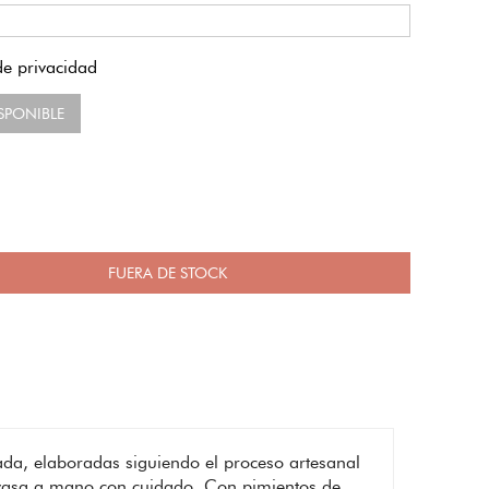
 de privacidad
SPONIBLE
FUERA DE STOCK
ada, elaboradas siguiendo el proceso artesanal
 envasa a mano con cuidado. Con pimientos de