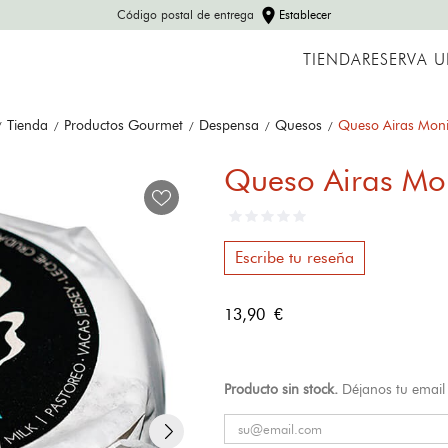
Envíos a España peninsular y Portugal
TIENDA
RESERVA 
Tienda
Productos Gourmet
Despensa
Quesos
Queso Airas Moni
Queso Airas Mon
Escribe tu reseña
13,90 €
Producto sin stock.
Déjanos tu email 