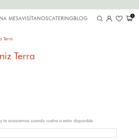
0
UNA MESA
VISÍTANOS
CATERING
BLOG
z Terra
iz Terra
y te avisaremos cuando vuelva a estar disponible.