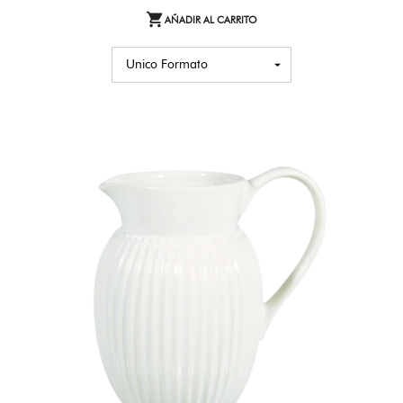

AÑADIR AL CARRITO