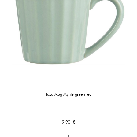
Taza Mug Mynte green tea
Precio
9,90 €