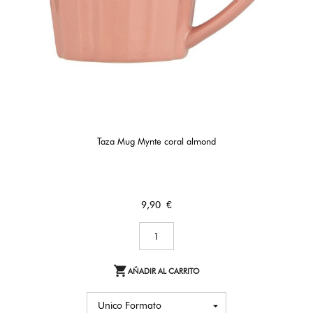
Taza Mug Mynte coral almond
Precio
9,90 €

AÑADIR AL CARRITO