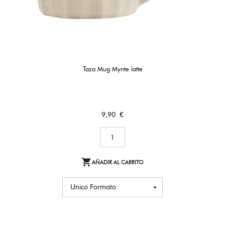
Taza Mug Mynte latte
Precio
9,90 €

AÑADIR AL CARRITO