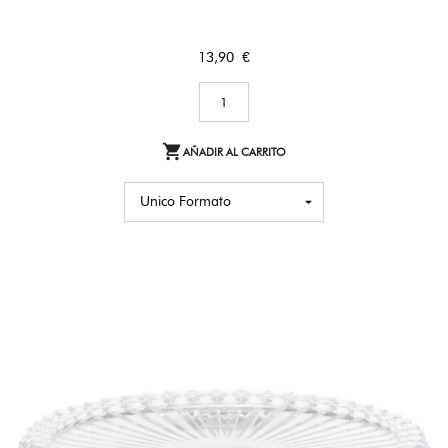
Precio
13,90 €

AÑADIR AL CARRITO