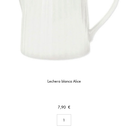
Lechera blanca Alice
Precio
7,90 €