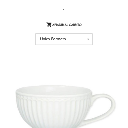

AÑADIR AL CARRITO