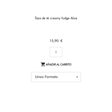
Taza de té creamy fudge Alice
Precio
15,90 €

AÑADIR AL CARRITO