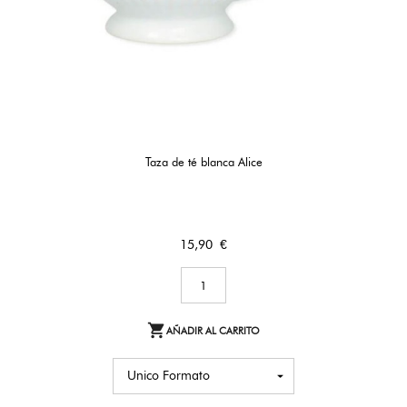
Taza de té blanca Alice
Precio
15,90 €

AÑADIR AL CARRITO