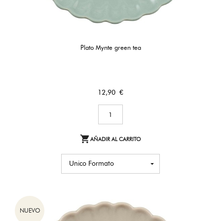
Plato Mynte green tea
Precio
12,90 €

AÑADIR AL CARRITO
NUEVO