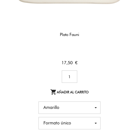
Plato Fauni
Precio
17,50 €

AÑADIR AL CARRITO