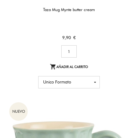
Taza Mug Mynte butter cream
Precio
9,90 €

AÑADIR AL CARRITO
NUEVO