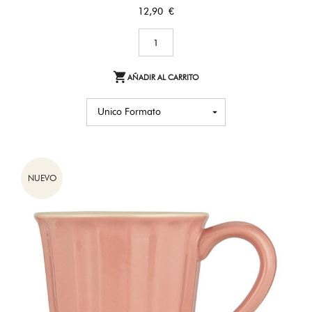
Precio
12,90 €

AÑADIR AL CARRITO
NUEVO