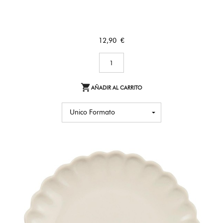
Precio
12,90 €

AÑADIR AL CARRITO