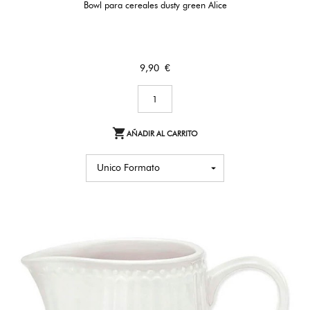
Bowl para cereales dusty green Alice
Precio
9,90 €

AÑADIR AL CARRITO