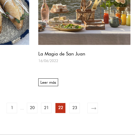
La Magia de San Juan
16/06/2022
Leer más
1
20
21
22
23
...