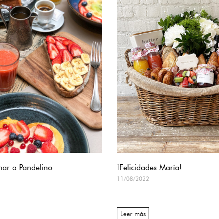
nar a Pandelino
¡Felicidades María!
11/08/2022
Leer más