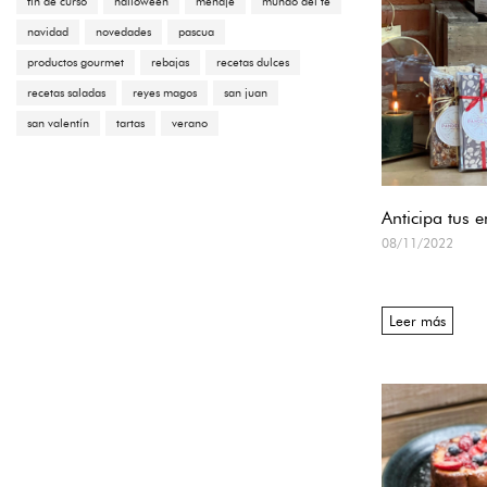
fin de curso
halloween
menaje
mundo del té
navidad
novedades
pascua
productos gourmet
rebajas
recetas dulces
recetas saladas
reyes magos
san juan
san valentín
tartas
verano
Anticipa tus 
08/11/2022
Leer más