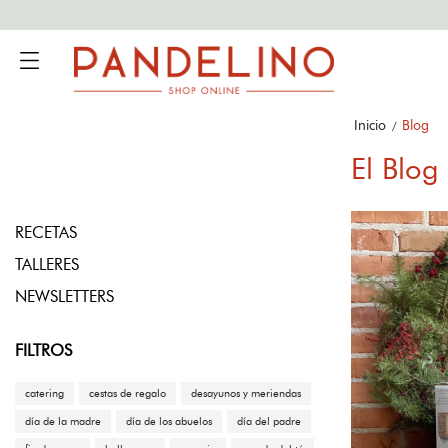
Inicio
Blog
El Blog
RECETAS
TALLERES
NEWSLETTERS
FILTROS
catering
cestas de regalo
desayunos y meriendas
día de la madre
día de los abuelos
día del padre